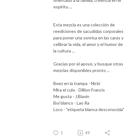
orientado a la familia, creencia en el
espíritu ...
Esta mezcla es una colección de
reediciones de sacudidas corporales
para poner una sonrisa en las caras y
celibrar la vida, el amor y el humor de
la cultura ...
Gracias por el apoyo, y busque otras
mezclas disponibles pronto ...
Beez en la trampa - Nicki
Mira el culo - Dillion Francis
Me gusta - J.Blavin
Boi blanco - Lao Ra
Loco - "etiqueta blanca desconocida"
1
49