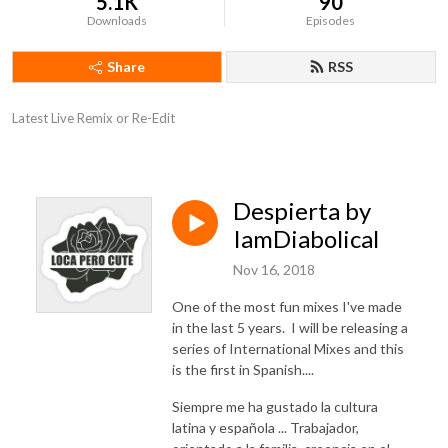
5.1K
90
Downloads
Episodes
Share
RSS
Latest Live Remix or Re-Edit
Despierta by
IamDiabolical
Nov 16, 2018
One of the most fun mixes I've made
in the last 5 years. I will be releasing a
series of International Mixes and this
is the first in Spanish....
Siempre me ha gustado la cultura
latina y española ... Trabajador,