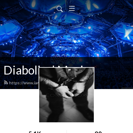
Diabolical Music
https://www.iamdiabolical.com/feed.xml